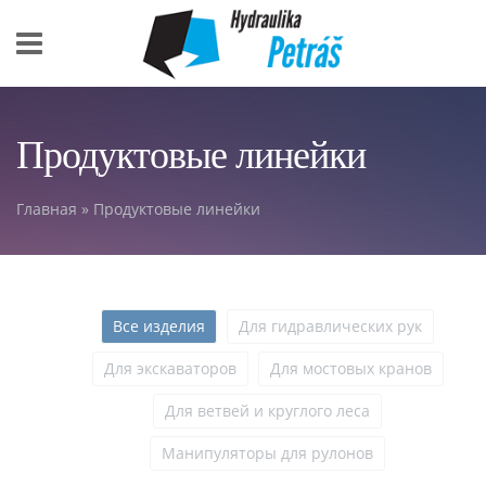
Skip to main content
Продуктовые линейки
Главная
» Продуктовые линейки
You are here
Все изделия
Для гидравлических рук
Для экскаваторов
Для мостовых кранов
Для ветвей и круглого леса
Манипуляторы для рулонов