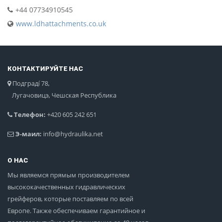
+44 07734910545
www.ldhattachments.co.uk
КОНТАКТИРУЙТЕ НАС
Подградí 78,
Лугачовицэ, Чешская Республика
Телефон:
+420 605 242 651
Э-маил:
info@hydraulika.net
О НАС
Мы являемся прямым производителем
высококачественных гидравлических
грейферов, которые поставляем по всей
Европе. Также обеспечиваем гарантийное и