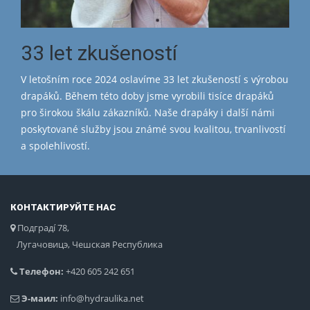
33 let zkušeností
V letošním roce 2024 oslavíme 33 let zkušeností s výrobou
drapáků. Během této doby jsme vyrobili tisíce drapáků
pro širokou škálu zákazníků. Naše drapáky i další námi
poskytované služby jsou známé svou kvalitou, trvanlivostí
a spolehlivostí.
КОНТАКТИРУЙТЕ НАС
Подградí 78,
Лугачовицэ, Чешская Республика
Телефон:
+420 605 242 651
Э-маил:
info@hydraulika.net