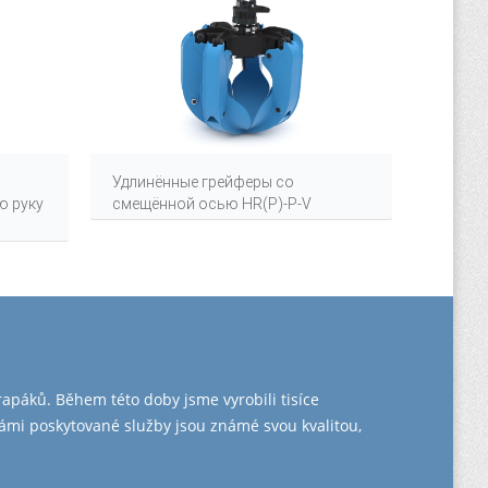
Удлинённые грейферы со
Грейфе
ю руку
смещённой осью HR(P)-P-V
P-V
rapáků. Během této doby jsme vyrobili tisíce
námi poskytované služby jsou známé svou kvalitou,