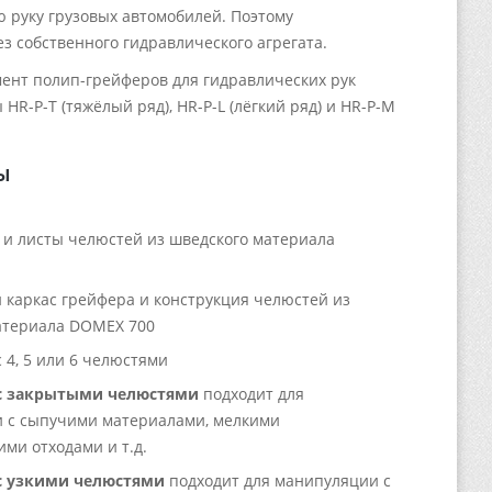
 руку грузовых автомобилей. Поэтому
ез собственного гидравлического агрегата.
ент полип-грейферов для гидравлических рук
HR-P-T (тяжёлый ряд), HR-P-L (лёгкий ряд) и HR-P-M
Ы
 и листы челюстей из шведского материала
 каркас грейфера и конструкция челюстей из
атериала DOMEX 700
 4, 5 или 6 челюстями
с закрытыми челюстями
подходит для
 с сыпучими материалами, мелкими
ми отходами и т.д.
с узкими челюстями
подходит для манипуляции с