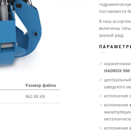
гидравлическую
поставляется б
В наш ассортим
включены типы 
(малый ряд).
ПАРАМЕТР
наконечники
HADROX 500
центральный
Размер файла
шведского м
исполнение с
862.88 KB
исполнение
манипуляции
металлически
исполнение