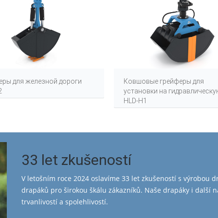
еры для железной дороги
Ковшовые грейферы для
2
установки на гидравлическу
HLD-H1
33 let zkušeností
V letošním roce 2024 oslavíme 33 let zkušeností s výrobou d
drapáků pro širokou škálu zákazníků. Naše drapáky i další 
trvanlivostí a spolehlivostí.