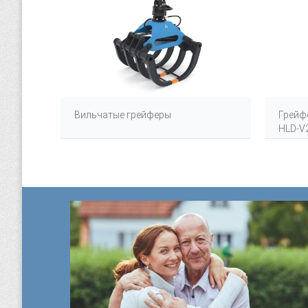
ью HR-
Вильчатые грейферы
Грейф
HLD-V