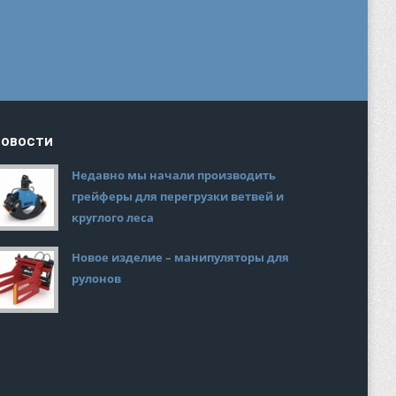
НОВОСТИ
Недавно мы начали производить
грейферы для перегрузки ветвей и
круглого леса
Новое изделие – манипуляторы для
рулонов