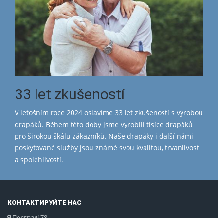
33 let zkušeností
V letošním roce 2024 oslavíme 33 let zkušeností s výrobou
drapáků. Během této doby jsme vyrobili tisíce drapáků
pro širokou škálu zákazníků. Naše drapáky i další námi
poskytované služby jsou známé svou kvalitou, trvanlivostí
a spolehlivostí.
КОНТАКТИРУЙТЕ НАС
Подградí 78,