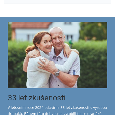
33 let zkušeností
V letošním roce 2024 oslavíme 33 let zkušeností s výrobou
drapáků. Během této doby jsme vyrobili tisíce drapáků