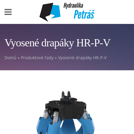
Skip to main content
Vyosené drapáky HR-P-V
Domů
»
Produktové řady
» Vyosené drapáky HR-P-V
You are here