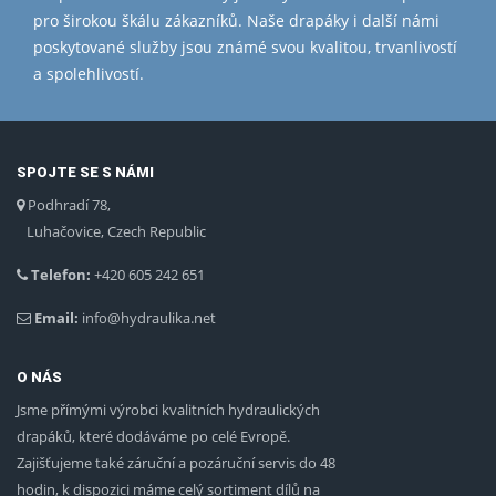
pro širokou škálu zákazníků. Naše drapáky i další námi
poskytované služby jsou známé svou kvalitou, trvanlivostí
a spolehlivostí.
SPOJTE SE S NÁMI
Podhradí 78,
Luhačovice, Czech Republic
Telefon:
+420 605 242 651
Email:
info@hydraulika.net
O NÁS
Jsme přímými výrobci kvalitních hydraulických
drapáků, které dodáváme po celé Evropě.
Zajišťujeme také záruční a pozáruční servis do 48
hodin, k dispozici máme celý sortiment dílů na