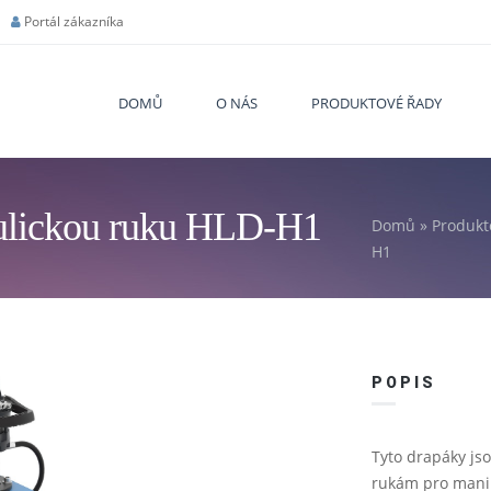
Portál zákazníka
DOMŮ
O NÁS
PRODUKTOVÉ ŘADY
aulickou ruku HLD-H1
Domů
»
Produkt
You are
H1
POPIS
Tyto drapáky js
rukám pro manip