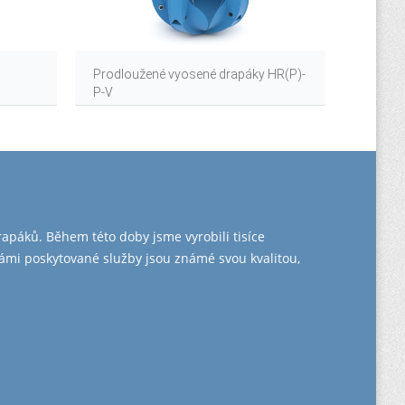
Prodloužené vyosené drapáky HR(P)-
Vyosen
P-V
rapáků. Během této doby jsme vyrobili tisíce
námi poskytované služby jsou známé svou kvalitou,