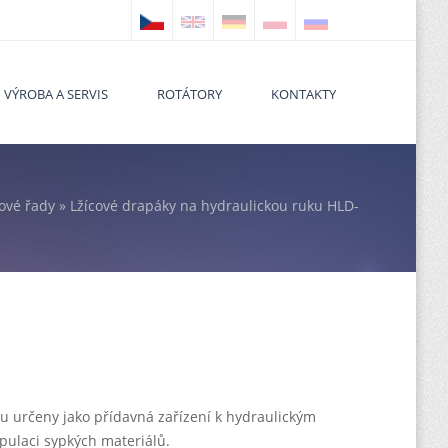
VÝROBA A SERVIS
ROTÁTORY
KONTAKTY
ové řady
» Lžícové drapáky na hydraulickou ruku HLD-
 here
ou určeny jako přídavná zařízení k hydraulickým
ulaci sypkých materiálů.