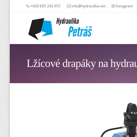
Skip to main content
+420 605 242 651
info@hydraulika.net
Instagram
Lžícové drapáky na hydr