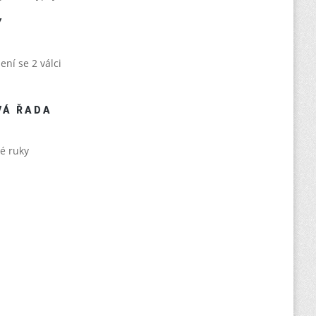
Y
ení se 2 válci
VÁ ŘADA
é ruky