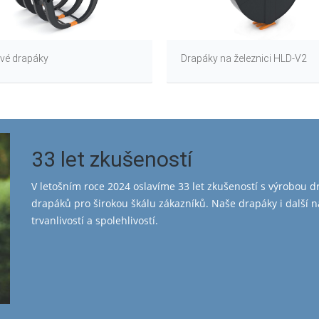
ové drapáky
Drapáky na železnici HLD-V2
33 let zkušeností
V letošním roce 2024 oslavíme 33 let zkušeností s výrobou d
drapáků pro širokou škálu zákazníků. Naše drapáky i další 
trvanlivostí a spolehlivostí.