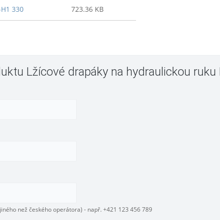
-H1 330
723.36 KB
duktu Lžícové drapáky na hydraulickou ruk
 jiného než českého operátora) - např. +421 123 456 789