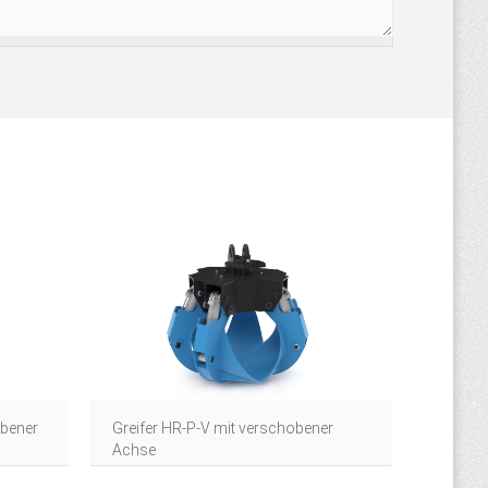
obener
Greifer HR-P-V mit verschobener
Klassis
Achse