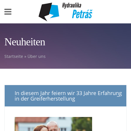
Skip to main content
Neuheiten
Startseite
»
Über uns
You are here
In diesem Jahr feiern wir 33 Jahre Erfahrung
in der Greiferherstellung