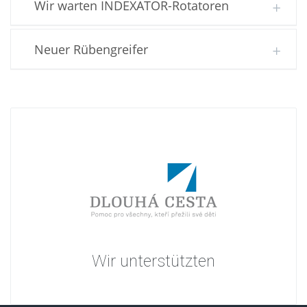
Wir warten INDEXATOR-Rotatoren
Neuer Rübengreifer
Wir unterstützten
Die Bürgerinitiative Langer Weg (Dlouhá cesta) entstand
2005 aus Initiative von jungen Müttern, die gemeinsam
mit dem Verlust ihres Kindes verbundene Momente
erlebten.
Mehr Informationen
Wir unterstützten