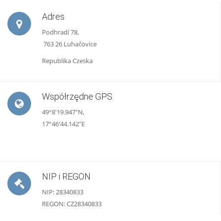
Adres
Podhradí 78,
763 26 Luhačovice
Republika Czeska
Współrzędne GPS
49°8'19.947"N,
17°46'44.142"E
NIP i REGON
NIP: 28340833
REGON: CZ28340833