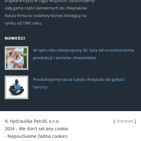
pogwarancyjny w ciągu 48 godzin, dysponujemy
całą gamą części zamiennych do chwytaków.
Nasza firma to rodzinny biznes istniejący na
rynku od 1991 roku.
NOWOŚCI
W tym roku świętujemy 33. lata od uruchomienia
produkcji i serwisu chwytaków.
Produkujemy teraz także chwytaki do gałęzi i
tarcicy
© Hydraulika Petráš, s.r.o.
[
Intranet
]
2026 - We don’t set any cookie.
- Nepoužíváme žádná cookies.