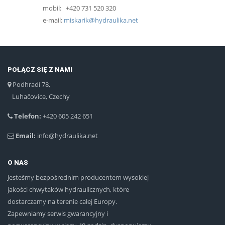
mobil: +420 731 520 320
e-mail:
miskarik@hydraulika.net
POŁĄCZ SIĘ Z NAMI
Podhradí 78,
Luhačovice, Czechy
Telefon:
+420 605 242 651
Email:
info@hydraulika.net
O NAS
Jesteśmy bezpośrednim producentem wysokiej
jakości chwytaków hydraulicznych, które
dostarczamy na terenie całej Europy.
Zapewniamy serwis gwarancyjny i